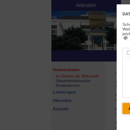
Warstein
DA
Sch
Webs
jetz
j
„Im D
Unternehmen
Im Dienste der Wirtschaft
Steuerberaterkanzlei
diesem
Kooperationen
Mandant
Leistungen
Flexibil
und dau
Aktuelles
Kontakt
In Zeit
vorauss
In dies
Umsetzu