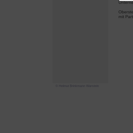
Unterne
Oberste
mit Par
© Helmut Brinkmann Warstein