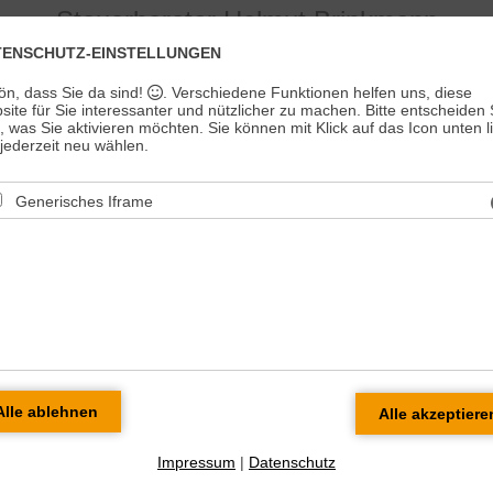
Steuerberater Helmut Brinkmann
TENSCHUTZ-EINSTELLUNGEN
Mittelständische
International
Heilberufe
ön, dass Sie da sind!
. Verschiedene Funktionen helfen uns, diese
Unternehmen
tätige Unternehmen
ite für Sie interessanter und nützlicher zu machen.
Bitte entscheiden 
t, was Sie aktivieren möchten. Sie können mit Klick auf das Icon unten l
ederzeit neu wählen.
Generisches Iframe
E-Mail: brinkmann@kanzlei-brinkmann.de
|
Imp
ienste der Wirtschaft...“
 Grundsatz sind alle Bemühungen um eine umfassende Beratung der
schaft untergeordnet.
ität und Kreativität, aber auch Individualität sind Kriterien, die zu einer e
erhaften Partnerschaft führen.
en sich häufig ändernder wirtschaftlicher und rechtlicher Grundlagen ist 
chauende strategische Beratung wichtiger denn je.
Impressum
|
Datenschutz
em Prozeß der unternehmerischen Entscheidungsfindungen und deren
ng werden Sie von einem Beratungsteam begleitet im Interesse Ihrer