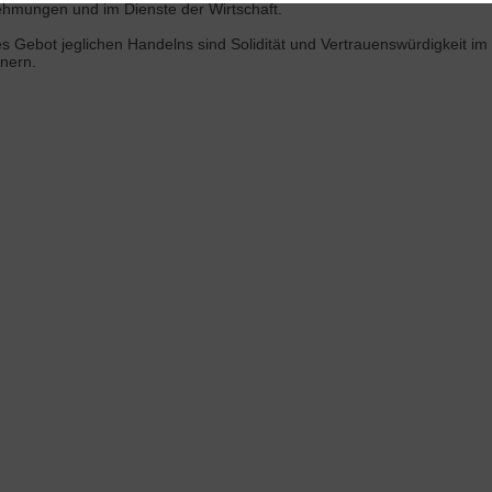
hmungen und im Dienste der Wirtschaft.
s Gebot jeglichen Handelns sind Solidität und Vertrauenswürdigkeit 
tnern.