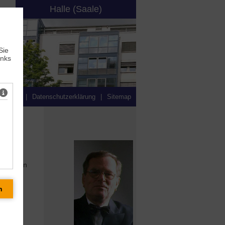
Halle (Saale)
Sie
inks
ressum
|
Datenschutzerklärung
|
Sitemap
ffizienten
die